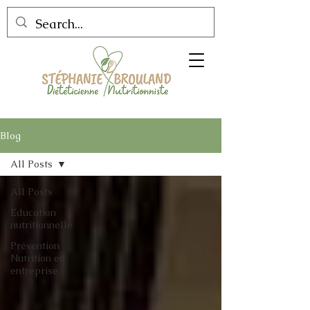
Blog
All Posts
All Posts
Education
nutritionnelle
Prévention
Nutrition en
entreprise